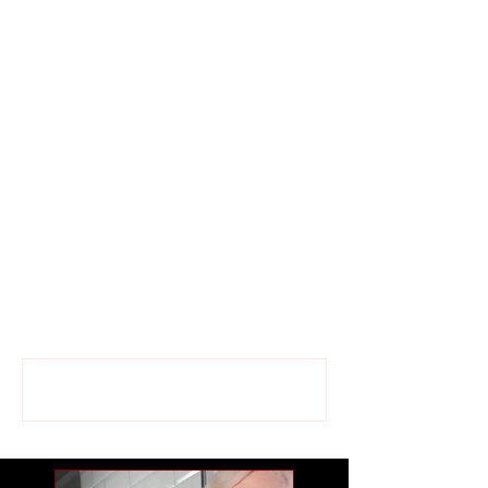
Mots-clés :
pianiste
compositeur
irving fields
spectacle
"90 and going strong"
célèbre
comédien
chanteur
fyvush finke
clarinettiste
sol yaged
concert
passion
engagement
grand âge
Commentaires
Rédigez un commentaire...