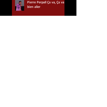
Pierre Perpall Ça va, Ça va
bien aller
Un album de Noël pour le
Duo Nouveaux Versatiles
ORKISSTRA nous en met
plein la vue
Noël une tradition en
chanson