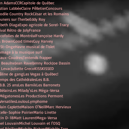
an Adams
CCR
Capitole de Québec
stian Labbée
Claire Pêlletier
Concours
odile Country Rock
César et les Romains
uners sur l'herbe
Eddy Roy
abeth Diaga
Expo agricole de Sorel-Tracy
ival Rétro de Joly
France
cofolies de Montréal
Françoise Hardy
es Brown
Good times
Guy Harvey
 St-Onge
Havre musical de l'Islet
mage à la musique surf
-aux-Coudres
J'entends frapper
 Beaulne
Jean Ravel
Jenny Rock
Joe Dassin
e Levac
Juliette Greco
KISS
KISSED
âline de gang
Las Vegas à Québec!
emps des Cathédrales
Les B.B.
B.B. 25 ans
Les Barnik
Les Barronets
Bélairs
Les Milady's
Les Méga-Versa
 Mégatones
Les Productions Permont
Versatiles
Loulou
Lymphome
lain Caplette
Maison O'Neill
Marc Hervieux
elle-Sophie Poirier
Mario Lirette
tin D-18
Matt Laurent
Mega-Versa
hel Louvain
Michel Louvain et l'OSQ
el Périllard
Michèle Richard
Michèle Torr