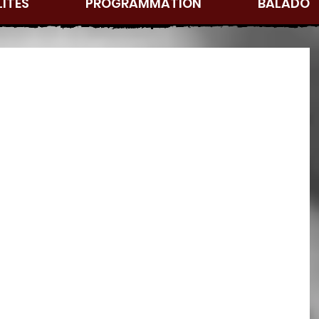
ITÉS
PROGRAMMATION
BALADO
po 67: Un délice visuel et auditif