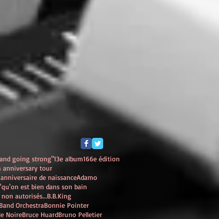
and going strong"
13e album
166e édition
 anniversary tour
anniversaire de naissance
Adamo
'qu'on est bien dans son bain
 non autorisés...
B.B.King
Band Orchestra
Bonnie Pointer
e Noire
Bruce Huard
Bruno Pelletier