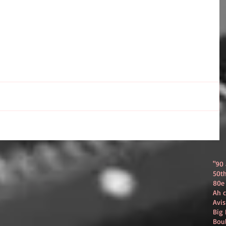
"90 
50th
80e 
Ah c
Avis
Big 
Boul