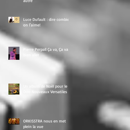
autre
Luce Dufault : dire combien
on l'aime!
Pierre Perpall Ça va, Ça va
bien aller
Un album de Noël pour le
Duo Nouveaux Versatiles
ORKISSTRA nous en met
plein la vue