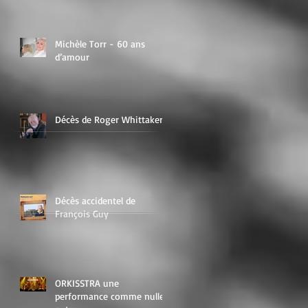
Michèle Torr - 60 ans
d’amour
Décès de Roger Whittaker
Décès accidentel de
François Guy
ORKISSTRA une
performance comme nulle