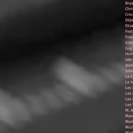
Bry
Chri
Croc
Déje
Elis
Fest
Fran
Gil
Guy
Hom
Isle
Jean
Juli
La C
Le t
Les 
Les 
Les
Les 
M. A
Marc
Mar
Mic
Mich