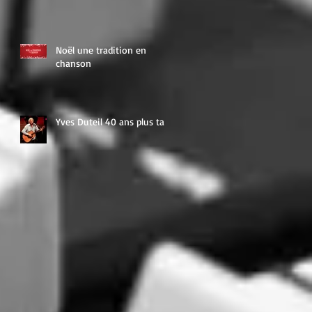
Noël une tradition en
chanson
Yves Duteil 40 ans plus tard