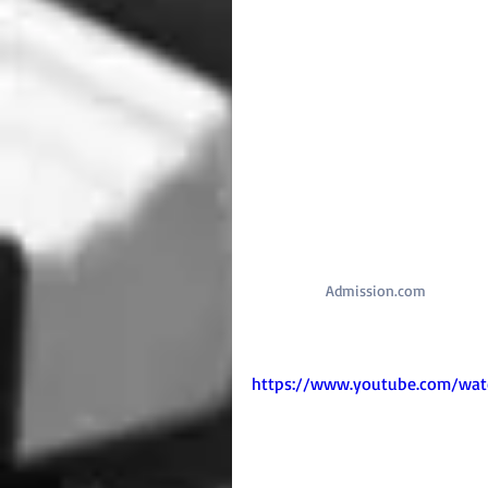
perfection.
Pour résumer,  le spectacle débute a
1967, suivent les Hits américains et
merveilleusement interprété par: 
Treecy McNeill et de 4 danseurs sous
de Denis Fortier.
À tous ceux et celles qui ont conn
moments magiques et à tous ceux e
découvrir ces merveilles. Un fabuleux
Pour infos 
Admission.com
  (514) 7
Reportage réalisé par Michel Perilla
https://www.youtube.com/wa