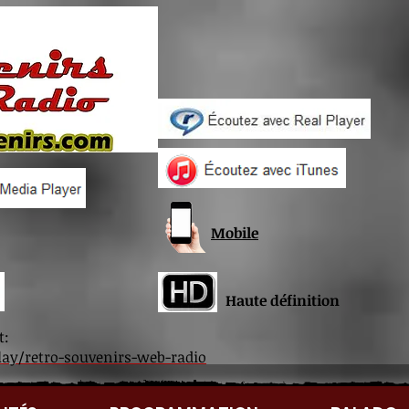
Mobile
Haute définition
t:
lay/retro-souvenirs-web-radio