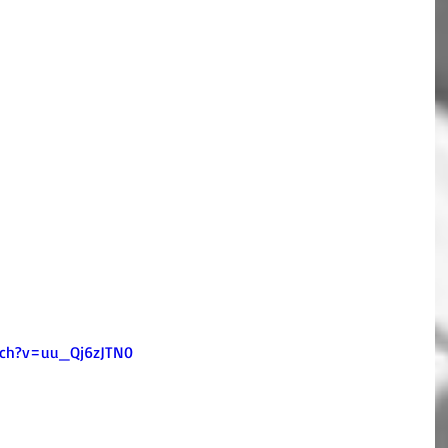
vec les succès français de 1967, The Beatles, les succès québecois de 
 britanniques de 1967, en passant par la "Pop au Soul Music", tout ça, 
Nanette Workman, Don Cambell, David Latulippe, Marianne Mathieu, 
 la direction de Melissa Jurgutis et de 5 musiciens sous la direction 
u l’époque de l’Expo 67, je vous invite à venir vous remémorer ces 
t celles qui n’étaient pas là pour l’Expo 67, il vous faut venir 
 spectacle à ne pas rater. Définitivement le spectacle de l’été 2017.
90-1245
rd
tch?v=uu_Qj6zJTN0