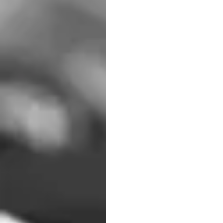
Un jour, un jour-Expo 67: Un délice 
Dernièrement, j’ai eu le plaisir de r
jour-Expo 67" mettant en vedett
l’affiche du 5 Juillet au 24 août 2017
Dès que je quitte le pont Jacques-
Ronde où j’y ai travaillé comme gui
dans l’ambiance avant d’entrer da
permet de fraterniser avec quelques
Et à 13 heures 30, le rideau s’ou
vient de France. Donc, le tout dé
l’ambiance avec des chanteurs et 
l’éclairage et le volume qui étai
encadré de superbes chorégraphie
année 1967. Le spectacle dure 75
interprétations des plus grand su
gros succès de Miriam Makeba. Mais
merveille avec des chorégraphies qui