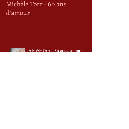
Michèle Torr - 60 ans
Décès de Roge
d’amour
Michèle Torr - 60 ans d’amour
Décès de Roger Whittaker