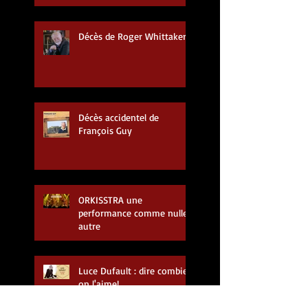
Décès de Roger Whittaker
Décès accidentel de
François Guy
ORKISSTRA une
performance comme nulle
autre
Luce Dufault : dire combien
on l'aime!